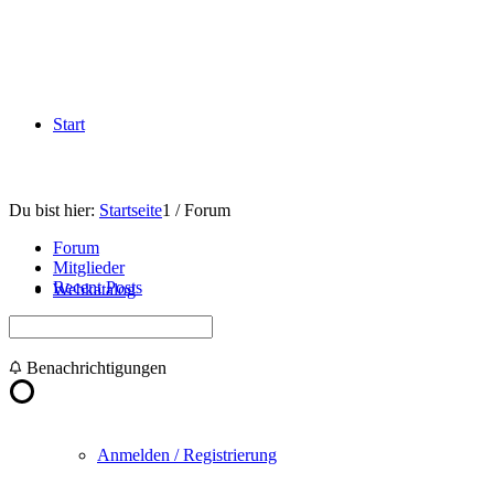
Start
Du bist hier:
Startseite
1
/
Forum
Forum
Mitglieder
Recent Posts
Webkatalog
Benachrichtigungen
Anmelden / Registrierung