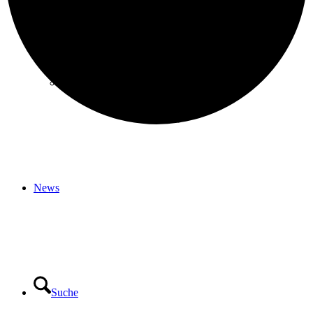
Event melden
News
Suche