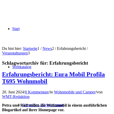
Start
Du bist hier:
Startseite
1
/
News
2
/
Erfahrungsbericht
/
Veranstaltungen
3
Schlagwortarchiv für:
Erfahrungsbericht
Webkatalog
Erfahrungsbericht: Eura Mobil Profila
T695 Wohnmobil
20. Juni 2024
/
0 Kommentare
/
in
Wohnmobile und Camper
/
von
WMT-Redaktion
Anmelden / Registrierung
Petra und Rolf stellen ihr Wohnmobil in einem ausführlichen
Blogartikel auf ihrer Homepage vor.