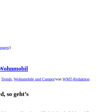
tungen
3
m Wohnmobil
,
Trends
,
Wohnmobile und Camper
/
von
WMT-Redaktion
, so geht’s