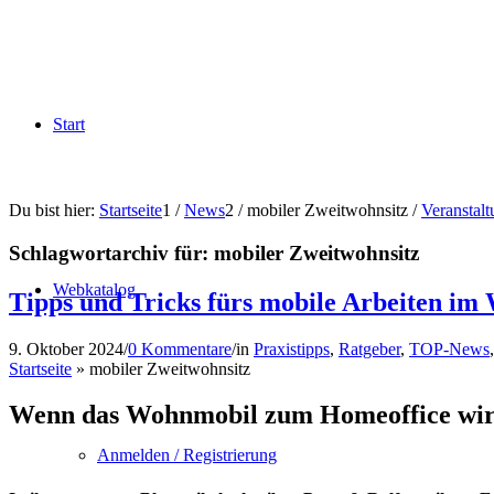
Start
Du bist hier:
Startseite
1
/
News
2
/
mobiler Zweitwohnsitz
/
Veranstal
Schlagwortarchiv für:
mobiler Zweitwohnsitz
Webkatalog
Tipps und Tricks fürs mobile Arbeiten i
9. Oktober 2024
/
0 Kommentare
/
in
Praxistipps
,
Ratgeber
,
TOP-News
Startseite
»
mobiler Zweitwohnsitz
Wenn das Wohnmobil zum Homeoffice wird
Anmelden / Registrierung